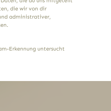
 Daten, die du uns mitgeteilt
n, die wir von dir
und administrativer,
sen.
am-Erkennung untersucht