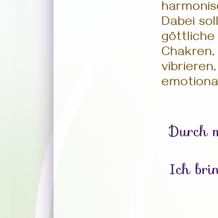
harmonis
Dabei sol
göttliche
Chakren,
vibrier
emotional
Durch m
Ich bri