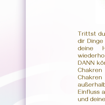
Trittst d
dir Dinge
deine 
wiederho
DANN kön
Chakren
Chakren 
außerhalb
Einfluss 
und deine