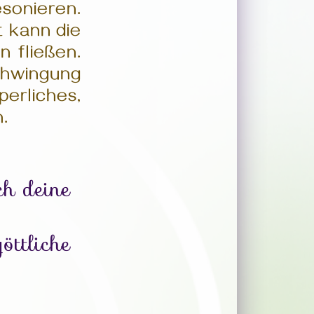
sonieren.
t kann die
n fließen.
chwingung
rliches,
.
ch deine
öttliche