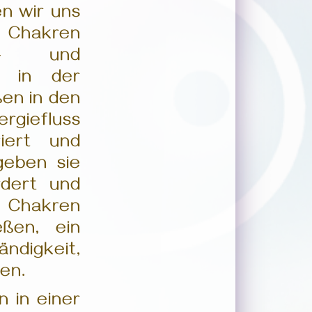
en wir uns
e Chakren
s- und
n in der
ßen in den
rgiefluss
riert und
geben sie
rdert und
 Chakren
eßen, ein
ändigkeit,
en.
n in einer