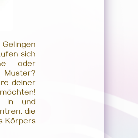
? Gelingen
äufen sich
me oder
n Muster?
re deiner
möchten!
el in und
ntren, die
es Körpers