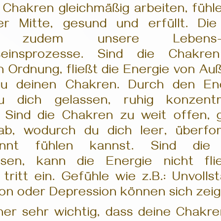
Chakren gleichmäßig arbeiten, fühl
er Mitte, gesund und erfüllt. Di
rn zudem unsere Leben
seinsprozesse. Sind die Chakre
n Ordnung, fließt die Energie von Au
u deinen Chakren. Durch den Ene
u dich gelassen, ruhig konzent
. Sind die Chakren zu weit offen, 
ab, wodurch du dich leer, überfo
annt fühlen kannst. Sind die
ssen, kann die Energie nicht fli
d tritt ein. Gefühle wie z.B.: Unvollst
on oder Depression können sich zeig
her sehr wichtig, dass deine Chakre