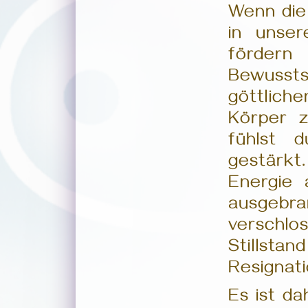
Wenn die 
in unser
förde
Bewusst
göttliche
Körper z
fühlst d
gestärkt
Energie 
ausgebr
verschlo
Stillstan
Resignati
Es ist da