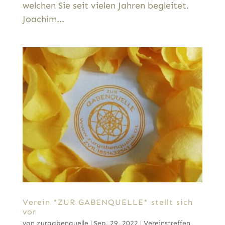
welchen Sie seit vielen Jahren begleitet.
Joachim...
Verein *ZUR GABENQUELLE* stellt sich
vor
von
zurgabenquelle
|
Sep. 29, 2022
|
Vereinstreffen