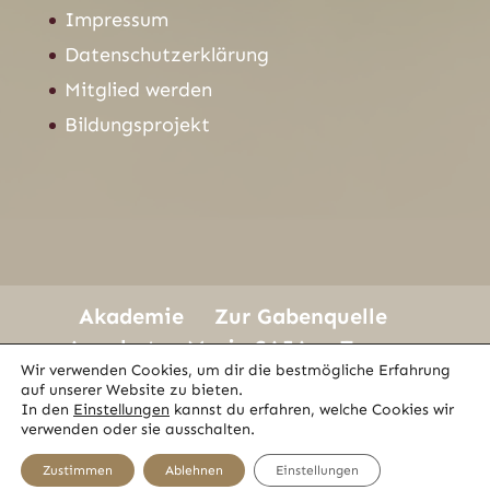
Impressum
Datenschutzerklärung
Mitglied werden
Bildungsprojekt
Akademie
Zur Gabenquelle
Angebot
Maria SAIA
Team
Wir verwenden Cookies, um dir die bestmögliche Erfahrung
Tönen um die Welt
Videoblog
auf unserer Website zu bieten.
Magazine
Kontakt
In den
Einstellungen
kannst du erfahren, welche Cookies wir
verwenden oder sie ausschalten.
Zustimmen
Ablehnen
Einstellungen
COPYRIGHT © ZUR GABENQUELLE