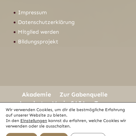
Impressum
Datenschutzerklärung
Mitglied werden
Bildungsprojekt
Akademie
Zur Gabenquelle
Angebot
Maria SAIA
Team
Wir verwenden Cookies, um dir die bestmögliche Erfahrung
Tönen um die Welt
Videoblog
auf unserer Website zu bieten.
Magazine
Kontakt
In den
Einstellungen
kannst du erfahren, welche Cookies wir
verwenden oder sie ausschalten.